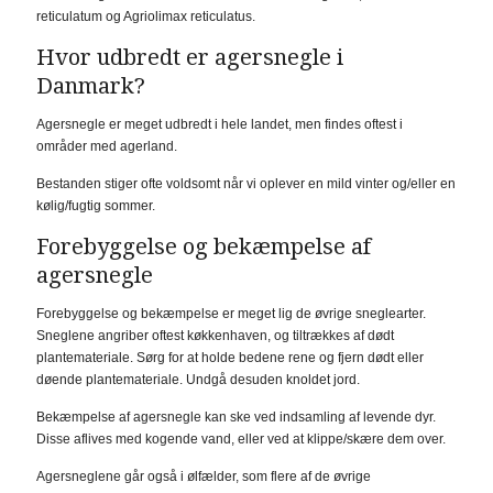
reticulatum og Agriolimax reticulatus.
Hvor udbredt er agersnegle i
Danmark?
Agersnegle er meget udbredt i hele landet, men findes oftest i
områder med agerland.
Bestanden stiger ofte voldsomt når vi oplever en mild vinter og/eller en
kølig/fugtig sommer.
Forebyggelse og bekæmpelse af
agersnegle
Forebyggelse og bekæmpelse er meget lig de øvrige sneglearter.
Sneglene angriber oftest køkkenhaven, og tiltrækkes af dødt
plantemateriale. Sørg for at holde bedene rene og fjern dødt eller
døende plantemateriale. Undgå desuden knoldet jord.
Bekæmpelse af agersnegle kan ske ved indsamling af levende dyr.
Disse aflives med kogende vand, eller ved at klippe/skære dem over.
Agersneglene går også i ølfælder, som flere af de øvrige