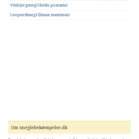
Vinbjergsnegl (helix pomatia)
Leopardsnegl (limax maximus)
Om sneglebekæmpelse.dk