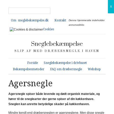
X
Om sneglebekæmpelse.dk
Kontakt
Denne hjemmeside indeholder
annoncelinks
Cookies
Sneglebekæmpelse
SLIP AF MED DRÆBERSNEGLE I HAVEN
Forside
Sneglebekæmpelse i drivhuset
Bekæmpelsesmetoder
FAQ om dræbersnegle
Webshop
Agersnegle
Agersnegle spiser både levende og dødt organisk materiale, og
hører til de sneglearter der gerne spiser af din køkkenhave.
Sneglen kan anrette betydelige skader på køkkenhaven.
Mindre kendt end dræbersneglen er agersneglene. Men disse snegle