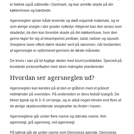
er faktisk også udbredte i Danmark, og kan anrette skade på din
køkkenhave og bærbede.
Agersneglen spiser både levende og dødt organisk materiale, og er
som øvrige snegle i stor grader nyttedyr. Alligevel kan den anses som
skadedyr, da den kan forvolde skade på din køkkenhave, hvor den
gerne tager for sig af eksempelvis jordbær, salat, radiser og squash.
Sneglene laver oftest større skader sent på sæsonen, når bestanden
af agersnegle er opformeret gennem de første måneder.
De trives i sær på let fugtige steder med brunt jorddække. Specielt på
knoldede jordoverfladen med store mængder planterester.
Hvordan ser agersneglen ud?
Agersneglen kan kendes på at den er gråbrun med et gråsort
netmønster på oversiden. På undersiden er dens fodsål lysegrå. De
bliver typisk op til 3–5 cm lange, og er altså noget mindre end flere af
de øvrige skadesvoldende sneglearter du finder i haven.
Agersneglene går under flere navne og latinske navne: Alm.
agersnegl, grå agersneg, net-agersnegl.
På latinsk går de under navne som Deroceras agreste, Deroceras