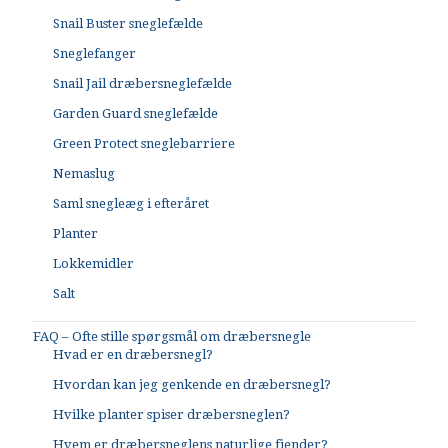
Snail Buster sneglefælde
Sneglefanger
Snail Jail dræbersneglefælde
Garden Guard sneglefælde
Green Protect sneglebarriere
Nemaslug
Saml snegleæg i efteråret
Planter
Lokkemidler
Salt
FAQ – Ofte stille spørgsmål om dræbersnegle
Hvad er en dræbersnegl?
Hvordan kan jeg genkende en dræbersnegl?
Hvilke planter spiser dræbersneglen?
Hvem er dræbersneglens naturlige fjender?