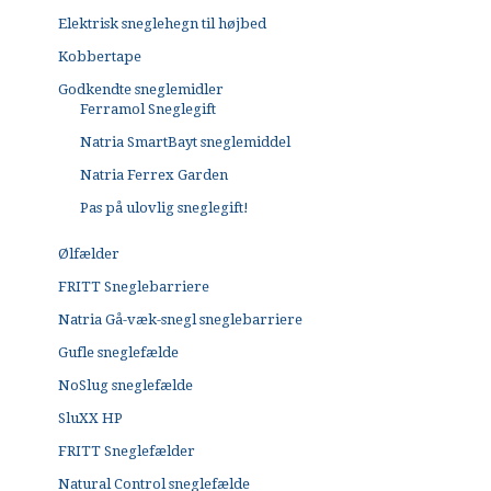
Elektrisk sneglehegn til højbed
Kobbertape
Godkendte sneglemidler
Ferramol Sneglegift
Natria SmartBayt sneglemiddel
Natria Ferrex Garden
Pas på ulovlig sneglegift!
Ølfælder
FRITT Sneglebarriere
Natria Gå-væk-snegl sneglebarriere
Gufle sneglefælde
NoSlug sneglefælde
SluXX HP
FRITT Sneglefælder
Natural Control sneglefælde