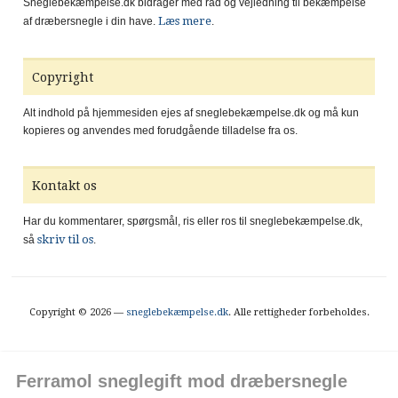
Sneglebekæmpelse.dk bidrager med råd og vejledning til bekæmpelse
Læs mere
af dræbersnegle i din have.
.
Copyright
Alt indhold på hjemmesiden ejes af sneglebekæmpelse.dk og må kun
kopieres og anvendes med forudgående tilladelse fra os.
Kontakt os
Har du kommentarer, spørgsmål, ris eller ros til sneglebekæmpelse.dk,
skriv til os
så
.
Copyright © 2026 —
sneglebekæmpelse.dk
. Alle rettigheder forbeholdes.
Ferramol sneglegift mod dræbersnegle