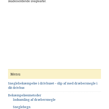
skadesvoldende sneglearter.
Menu
Sneglebekæmpelse i drivhuset – slip af med dræbersnegle i
dit drivhus
Bekæmpelsesmetoder
Indsamling af dræbersnegle
Sneglehegn